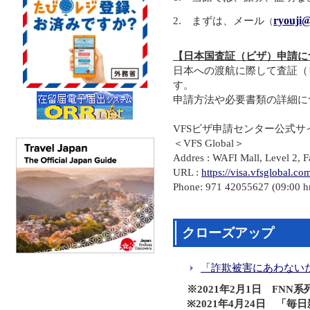
ryouji@
2. まずは、メール
（
【日本国査証（ビザ）申請に
日本への渡航に際して査証（
す。
申請方法や必要書類の詳細に
VFSビザ申請センター公式サ
＜VFS Global＞
Addres : WAFI Mall, Level 2, 
URL :
https://visa.vfsglobal.co
Phone: 971 42055627 (09:00 hr
クローズアップ
「詐欺被害にあわない
※2021年2月1日 FNN
※2021年4月24日 「