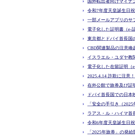
国外転出者向けマイナン
令和7年度天皇誕生日祝賀レ
一部メールアプリのサブ
電子化した証明書（e-
東京都とドバイ首長国
CBD関連製品の注意喚起 
イスラエル・ユダヤ教関連
電子化した在留証明（e-
2025.4.14 詐欺に
在外公館で旅券及び証明
ドバイ首長国での日本映画祭
「安全の手引き（2025年
ラアス・ル・ハイマ首長国
令和6年度天皇誕生日祝賀
「2025年旅券」の発給開