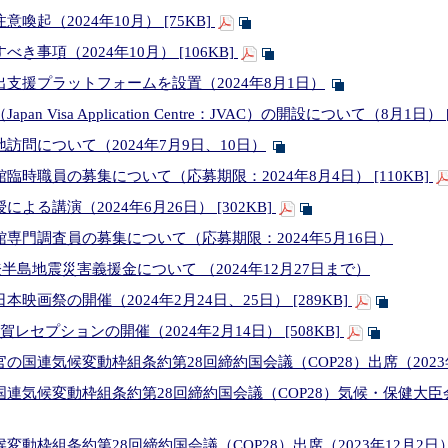
起（2024年10月） [75KB]
事項（2024年10月） [106KB]
支援プラットフォームを設置（2024年8月1日）
n Visa Application Centre：JVAC）の開設について（8月1日） [
訪問について（2024年7月9日、10日）
時職員の募集について（応募期限：2024年8月4日） [110KB]
る講演（2024年6月26日） [302KB]
専門調査員の募集について（応募期限：2024年5月16日）
登半島地震災害義援金について （2024年12月27日まで）
画祭の開催（2024年2月24日、25日） [289KB]
レセプションの開催（2024年2月14日） [508KB]
国連気候変動枠組条約第28回締約国会議（COP28）出席（2023年
連気候変動枠組条約第28回締約国会議（COP28）気候・保健大臣会合
動枠組条約第28回締約国会議（COP28）出席（2023年12月2日