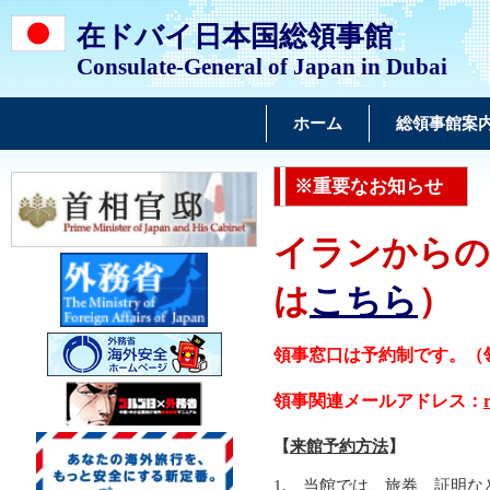
在ドバイ日本国総領事館
Consulate-General of Japan in Dubai
ホーム
総領事館案
※重要なお知らせ
イランからの
は
こちら
）
領事窓口は予約制です
。（領事
領事関連メールアドレス：
【
来館予約方法
】
1. 当館では、旅券、証明な