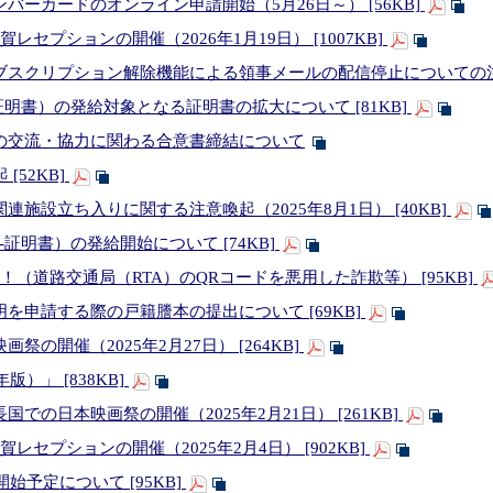
バーカードのオンライン申請開始（5月26日～） [56KB]
セプションの開催（2026年1月19日） [1007KB]
スクリプション解除機能による領事メールの配信停止についての注意喚
証明書）の発給対象となる証明書の拡大について [81KB]
の交流・協力に関わる合意書締結について
[52KB]
施設立ち入りに関する注意喚起（2025年8月1日） [40KB]
証明書）の発給開始について [74KB]
注意！！（道路交通局（RTA）のQRコードを悪用した詐欺等） [95KB]
を申請する際の戸籍謄本の提出について [69KB]
の開催（2025年2月27日） [264KB]
版）」 [838KB]
での日本映画祭の開催（2025年2月21日） [261KB]
レセプションの開催（2025年2月4日） [902KB]
始予定について [95KB]