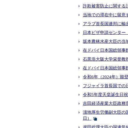
詐欺被害防止に関する注意喚
当地での滞在中に留意すべき
アラブ首長国連邦に輸出
日本ビザ申請センター（Japa
坂本農林水産大臣の当地
在ドバイ日本国総領事館臨
石黒浩大阪大学栄誉教授によ
在ドバイ日本国総領事館
令和6年（2024年）能
フジャイラ首長国での日本映
令和5年度天皇誕生日祝賀
吉田経済産業大臣政務官の
濵地厚生労働副大臣の国
日）
岸田総理大臣の国連気候変