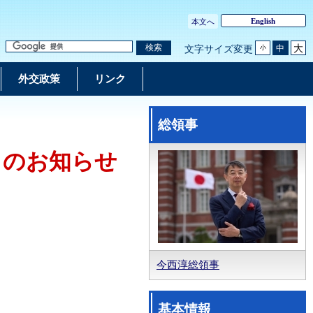
English
本文へ
大
検索
中
文字サイズ変更
小
外交政策
リンク
総領事
らのお知らせ
今西淳総領事
基本情報