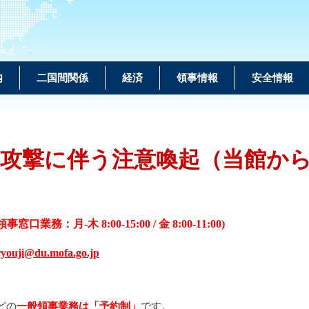
内
二国間関係
経済
領事情報
安全情報
攻撃に伴う注意喚起（当館か
窓口業務：月-木 8:00-15:00 / 金 8:00-11:00)
ryouji@du.mofa.go.jp
どの
一般領事業務は「予約制」
です。