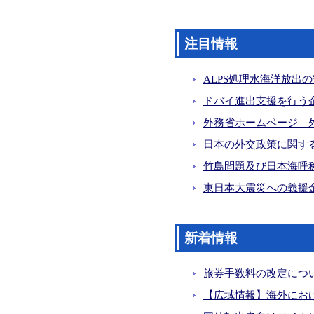
注目情報
ALPS処理水海洋放出
ドバイ進出支援を行う
外務省ホームページ 
日本の外交政策に関す
竹島問題及び日本海呼称
東日本大震災への義援金
新着情報
旅券手数料の改定について
【広域情報】海外にお